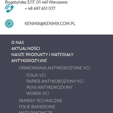
Bogatyńska 3/17, 01-461 Warszawa
+ 48 697 651 077
KENMIX@KENMIX.COM.PL
O NAS
AKTUALNOŚCI
NASZE PRODUKTY I MATERIAŁY
ANTYKOROZYJNE
OPAKOWANIA ANTYKOROZYJNE VCI
FOLIA VCI
PAPIER ANTYKOROZYJNY VCI
PŁYN ANTYKOROZYJNY
WOREK VCI
PAPIERY TECHNICZNE
FOLIE BARIEROWE
MATY PAKOWCZE