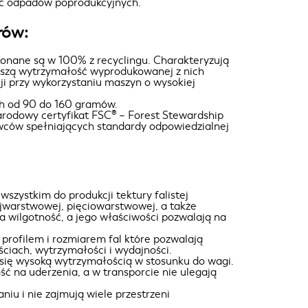
lość odpadów poprodukcyjnych.
rów:
konane są w 100% z recyclingu. Charakteryzują
yższą wytrzymałość wyprodukowanej z nich
cji przy wykorzystaniu maszyn o wysokiej
ch od 90 do 160 gramów.
rodowy certyfikat FSC® – Forest Stewardship
wców spełniających standardy odpowiedzialnej
szystkim do produkcji tektury falistej
rójwarstwowej, pięciowarstwowej, a także
 wilgotność, a jego właściwości pozwalają na
ę profilem i rozmiarem fal które pozwalają
iach, wytrzymałości i wydajności.
 się wysoką wytrzymałością w stosunku do wagi.
ć na uderzenia, a w transporcie nie ulegają
u i nie zajmują wiele przestrzeni