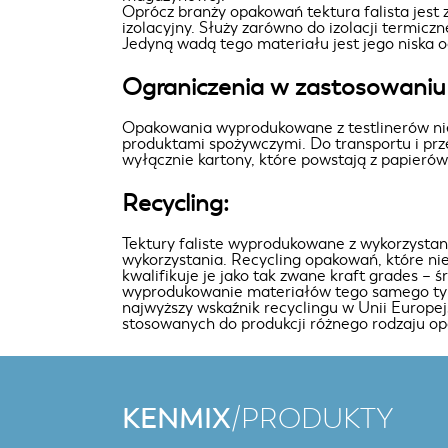
Oprócz branży opakowań tektura falista jes
izolacyjny. Służy zarówno do izolacji termiczne
Jedyną wadą tego materiału jest jego niska 
Ograniczenia w zastosowaniu 
Opakowania wyprodukowane z testlinerów ni
produktami spożywczymi. Do transportu i p
wyłącznie kartony, które powstają z papieró
Recycling:
Tektury faliste wyprodukowane z wykorzystan
wykorzystania. Recycling opakowań, które ni
kwalifikuje je jako tak zwane kraft grades – ś
wyprodukowanie materiałów tego samego typ
najwyższy wskaźnik recyclingu w Unii Europe
stosowanych do produkcji różnego rodzaju o
KENMIX
/PRODUKTY