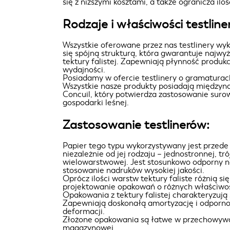
się z niższymi kosztami, a także ogranicza i
Rodzaje i właściwości testline
Wszystkie oferowane przez nas testlinery wy
się spójną strukturą, która gwarantuje najw
tektury falistej. Zapewniają płynność produk
wydajności.
Posiadamy w ofercie testlinery o gramatura
Wszystkie nasze produkty posiadają międzyna
Concuil, który potwierdza zastosowanie suro
gospodarki leśnej.
Zastosowanie testlinerów:
Papier tego typu wykorzystywany jest przede w
niezależnie od jej rodzaju – jednostronnej, t
wielowarstwowej. Jest stosunkowo odporny na
stosowanie nadruków wysokiej jakości.
Oprócz ilości warstw tektury faliste różnią si
projektowanie opakowań o różnych właściwośc
Opakowania z tektury falistej charakteryzują
Zapewniają doskonałą amortyzację i odpornoś
deformacji.
Złożone opakowania są łatwe w przechowywani
magazynowej.