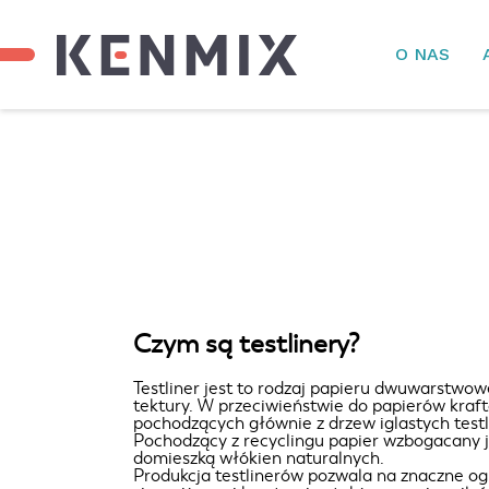
O NAS
Czym są testlinery?
Testliner jest to rodzaj papieru dwuwarstwo
tektury. W przeciwieństwie do papierów kra
pochodzących głównie z drzew iglastych test
Pochodzący z recyclingu papier wzbogacany 
domieszką włókien naturalnych.
Produkcja testlinerów pozwala na znaczne og