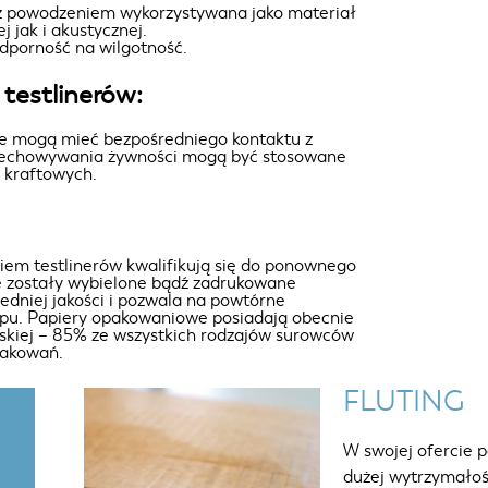
t z powodzeniem wykorzystywana jako materiał
j jak i akustycznej.
odporność na wilgotność.
testlinerów:
e mogą mieć bezpośredniego kontaktu z
rzechowywania żywności mogą być stosowane
w kraftowych.
iem testlinerów kwalifikują się do ponownego
e zostały wybielone bądź zadrukowane
redniej jakości i pozwala na powtórne
u. Papiery opakowaniowe posiadają obecnie
jskiej – 85% ze wszystkich rodzajów surowców
pakowań.
FLUTING
W swojej ofercie p
dużej wytrzymałoś