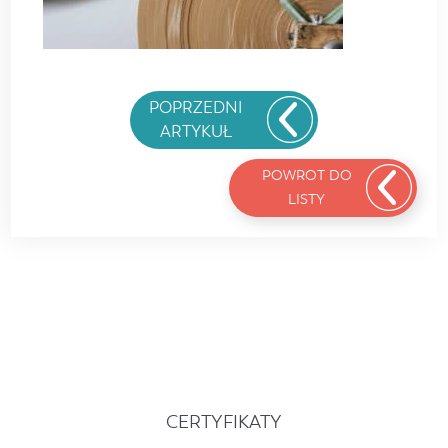
POPRZEDNI
ARTYKUŁ
POWROT DO
LISTY
CERTYFIKATY