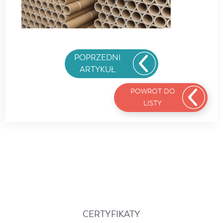
POPRZEDNI
ARTYKUŁ
POWROT DO
LISTY
CERTYFIKATY